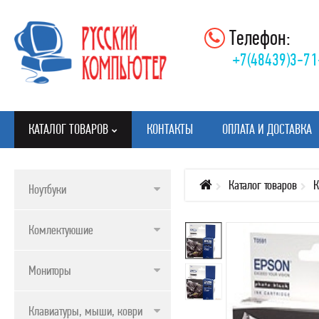
Телефон:
+7(48439)3-71
КАТАЛОГ ТОВАРОВ
КОНТАКТЫ
ОПЛАТА И ДОСТАВКА
Каталог товаров
К
Ноутбуки
КАТАЛОГ ТОВАРОВ
Комлектуюшие
НОУТБУКИ
КОМЛЕКТУЮШИЕ
Мониторы
МОНИТОРЫ
Клавиатуры, мыши, коврики
КЛАВИАТУРЫ, МЫШИ, КОВРИКИ