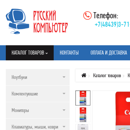
Телефон:
+7(48439)3-71
КАТАЛОГ ТОВАРОВ
КОНТАКТЫ
ОПЛАТА И ДОСТАВКА
Каталог товаров
К
Ноутбуки
КАТАЛОГ ТОВАРОВ
Комлектуюшие
НОУТБУКИ
КОМЛЕКТУЮШИЕ
Мониторы
МОНИТОРЫ
Клавиатуры, мыши, коврики
КЛАВИАТУРЫ, МЫШИ, КОВРИКИ