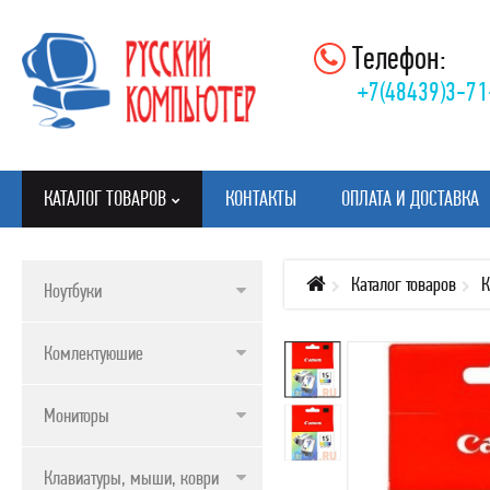
Телефон:
+7(48439)3-71
КАТАЛОГ ТОВАРОВ
КОНТАКТЫ
ОПЛАТА И ДОСТАВКА
Каталог товаров
К
Ноутбуки
КАТАЛОГ ТОВАРОВ
Комлектуюшие
НОУТБУКИ
КОМЛЕКТУЮШИЕ
Мониторы
МОНИТОРЫ
Клавиатуры, мыши, коврики
КЛАВИАТУРЫ, МЫШИ, КОВРИКИ