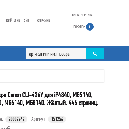
ВАША КОРЗИНА:
ВОЙТИ НА САЙТ
КОРЗИНА
ПОКУПОК
0
дж Canon CLI-426Y для iP4840, MG5140,
, MG6140, MG8140. Жёлтый. 446 страниц.
ра:
Артикул:
20002742
151256