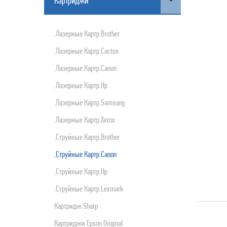
Картриджи
ПРОДУКТЫ APPLE
.лазерные Картр.brother
.лазерные Картр.cactus
.лазерные Картр.canon
.лазерные Картр.hp
.лазерные Картр.samsung
.лазерные Картр.xerox
.струйные Картр.brother
.струйные Картр.canon
.струйные Картр.hp
.струйные Картр.lexmark
Картридж Sharp
Картриджи Epson Original