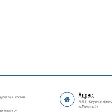
Адрес:
делиться в Вконтакте
249031, Калужская область,
пр.Маркса, д. 34
делиться в G+