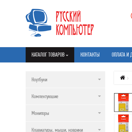
КАТАЛОГ ТОВАРОВ
КОНТАКТЫ
ОПЛАТА И 
Ноутбуки
КАТАЛОГ ТОВАРОВ
Комлектуюшие
НОУТБУКИ
КОМЛЕКТУЮШИЕ
Мониторы
МОНИТОРЫ
Клавиатуры, мыши, коврики
КЛАВИАТУРЫ, МЫШИ, КОВРИКИ