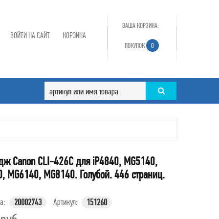
ВАША КОРЗИНА:
ВОЙТИ НА САЙТ
КОРЗИНА
ПОКУПОК
0
дж Canon CLI-426C для iP4840, MG5140,
, MG6140, MG8140. Голубой. 446 страниц.
ра:
Артикул:
20002743
151260