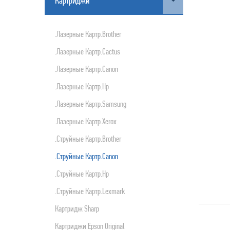
Картриджи
ПРОДУКТЫ APPLE
.лазерные Картр.brother
.лазерные Картр.cactus
.лазерные Картр.canon
.лазерные Картр.hp
.лазерные Картр.samsung
.лазерные Картр.xerox
.струйные Картр.brother
.струйные Картр.canon
.струйные Картр.hp
.струйные Картр.lexmark
Картридж Sharp
Картриджи Epson Original