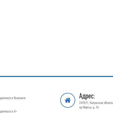
Адрес:
делиться в Вконтакте
249031, Калужская область,
пр.Маркса, д. 34
делиться в G+