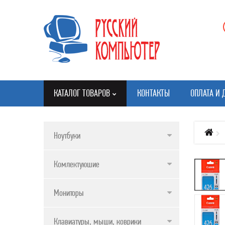
КАТАЛОГ ТОВАРОВ
КОНТАКТЫ
ОПЛАТА И 
Ноутбуки
КАТАЛОГ ТОВАРОВ
Комлектуюшие
НОУТБУКИ
КОМЛЕКТУЮШИЕ
Мониторы
МОНИТОРЫ
Клавиатуры, мыши, коврики
КЛАВИАТУРЫ, МЫШИ, КОВРИКИ