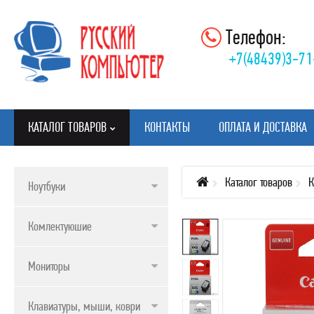
Телефон:
+7(48439)3-71
КАТАЛОГ ТОВАРОВ
КОНТАКТЫ
ОПЛАТА И ДОСТАВКА
Каталог товаров
К
Ноутбуки
КАТАЛОГ ТОВАРОВ
Комлектуюшие
НОУТБУКИ
КОМЛЕКТУЮШИЕ
Мониторы
МОНИТОРЫ
Клавиатуры, мыши, коврики
КЛАВИАТУРЫ, МЫШИ, КОВРИКИ