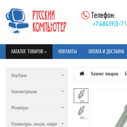
Телефон:
+7(48439)3-71
КАТАЛОГ ТОВАРОВ
КОНТАКТЫ
ОПЛАТА И ДОСТАВКА
Каталог товаров
Б
Ноутбуки
КАТАЛОГ ТОВАРОВ
Комлектуюшие
НОУТБУКИ
КОМЛЕКТУЮШИЕ
Мониторы
МОНИТОРЫ
Клавиатуры, мыши, коврики
КЛАВИАТУРЫ, МЫШИ, КОВРИКИ