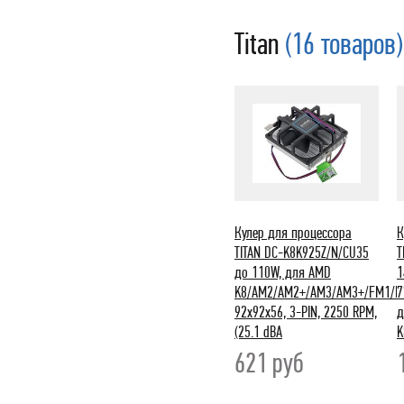
Titan
(16 товаров)
Кулер для процессора
К
TITAN DC-K8K925Z/N/CU35
T
до 110W, для AMD
1
K8/AM2/AM2+/AM3/AM3+/FM1/F
7
92x92x56, 3-PIN, 2250 RPM,
д
(25.1 dBA
K
621
руб