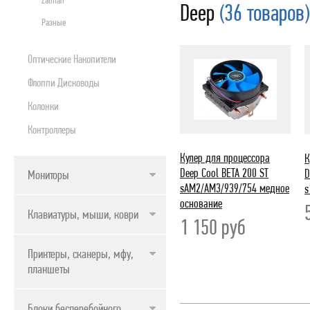
Zalman
Deep
(36 товаров)
ПРОДУКТЫ APPLE
Разные
Оптические Накопители
Флоппи Дисководы
Колонки
Контроллеры
Кулер для процессора
К
Deep Cool BETA 200 ST
D
Мониторы
sAM2/AM3/939/754 медное
s
основаниe
Клавиатуры, мыши, коврики
1 150
руб
Принтеры, сканеры, мфу,
планшеты
Блоки бесперебойного