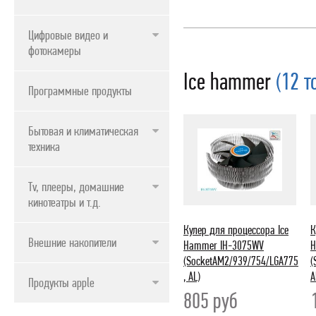
Цифровые видео и
фотокамеры
Ice hammer
(12 т
Программные продукты
Бытовая и климатическая
техника
Tv, плееры, домашние
кинотеатры и т.д.
Кулер для процессора Ice
К
Внешние накопители
Hammer IH-3075WV
H
(SocketAM2/939/754/LGA775
(
, AL)
A
Продукты apple
805
руб