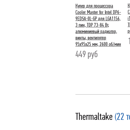
К
Кулер для процессора
C
Cooler Master for Intel DP6-
i
9EDSA-0L-GP для LGA1156,
T
3 пин, TDP 73-84 Вт,
p
алюминиевый радиатор,
винты, вентилятор
95x95x25 мм, 2600 об/мин
449
руб
Thermaltake
(22 