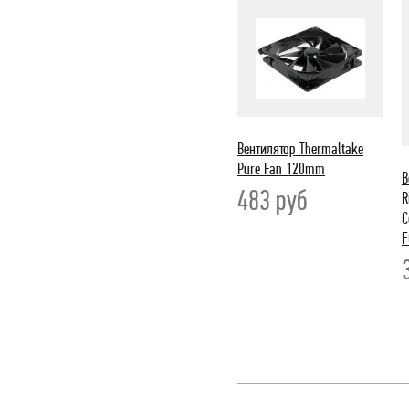
Вентилятор Thermaltake
Pure Fan 120mm
В
483
руб
R
C
F