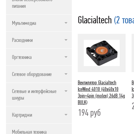
питания
Glacialtech
(2 тов
Мультимедиа
Расходники
Оргтехника
Сетевое оборудование
Вентилятор Glacialtech
В
IceWind 4010 (40x40x10
I
Сетевые и интерфейсные
3pin+4pin (molex) 26dB 14g
3
шнуры
BULK)
194
руб
Картриджи
Мобильная техника