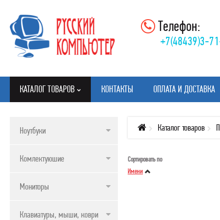
Телефон:
+7(48439)3-71
КАТАЛОГ ТОВАРОВ
КОНТАКТЫ
ОПЛАТА И ДОСТАВКА
Каталог товаров
П
Ноутбуки
КАТАЛОГ ТОВАРОВ
Комлектуюшие
Сортировать по
НОУТБУКИ
Имени
КОМЛЕКТУЮШИЕ
Мониторы
МОНИТОРЫ
Клавиатуры, мыши, коврики
КЛАВИАТУРЫ, МЫШИ, КОВРИКИ