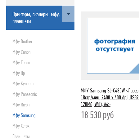
ПРИНТЕРЫ, СКАНЕРЫ, МФУ, ПЛАНШЕТЫ
Принтеры, сканеры, мфу,
БЛОКИ БЕСПЕРЕБОЙНОГО ПИТАНИЯ
планшеты
МУЛЬТИМЕДИА
РАСХОДНИКИ
Мфу Brother
ОРГТЕХНИКА
Мфу Canon
СЕТЕВОЕ ОБОРУДОВАНИЕ
Мфу Epson
СЕТЕВЫЕ И ИНТЕРФЕЙСНЫЕ ШНУРЫ
Мфу Hp
КАРТРИДЖИ
Мфу Kyocera
МОБИЛЬНАЯ ТЕХНИКА
МФУ Samsung SL-C480W <Лазер
Мфу Panasonic
ЦИФРОВЫЕ ВИДЕО И ФОТОКАМЕРЫ
18стр/мин, 2400 x 600 dpi, USB2
128Мб, WiFi, A4>
Мфу Ricoh
ПРОГРАММНЫЕ ПРОДУКТЫ
18 530
руб
Мфу Samsung
БЫТОВАЯ И КЛИМАТИЧЕСКАЯ ТЕХНИКА
Мфу Xerox
TV, ПЛЕЕРЫ, ДОМАШНИЕ КИНОТЕАТРЫ И Т.Д.
ВНЕШНИЕ НАКОПИТЕЛИ
Планшеты