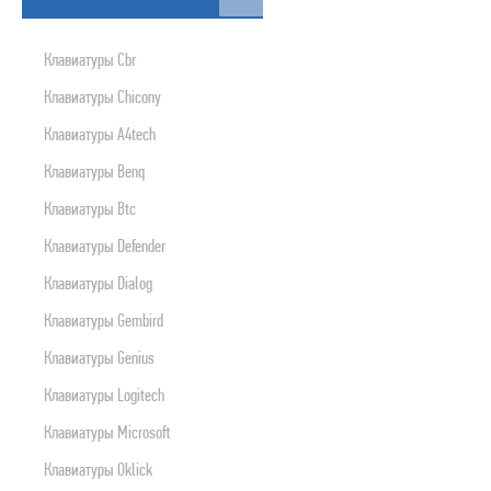
ПРИНТЕРЫ, СКАНЕРЫ, МФУ, ПЛАНШЕТЫ
Клавиатуры Cbr
БЛОКИ БЕСПЕРЕБОЙНОГО ПИТАНИЯ
МУЛЬТИМЕДИА
Клавиатуры Chicony
РАСХОДНИКИ
Клавиатуры A4tech
ОРГТЕХНИКА
Клавиатуры Benq
СЕТЕВОЕ ОБОРУДОВАНИЕ
Клавиатуры Btc
СЕТЕВЫЕ И ИНТЕРФЕЙСНЫЕ ШНУРЫ
Клавиатуры Defender
КАРТРИДЖИ
Клавиатуры Dialog
МОБИЛЬНАЯ ТЕХНИКА
Клавиатуры Gembird
ЦИФРОВЫЕ ВИДЕО И ФОТОКАМЕРЫ
Клавиатуры Genius
ПРОГРАММНЫЕ ПРОДУКТЫ
Клавиатуры Logitech
БЫТОВАЯ И КЛИМАТИЧЕСКАЯ ТЕХНИКА
Клавиатуры Microsoft
TV, ПЛЕЕРЫ, ДОМАШНИЕ КИНОТЕАТРЫ И Т.Д.
Клавиатуры Oklick
ВНЕШНИЕ НАКОПИТЕЛИ