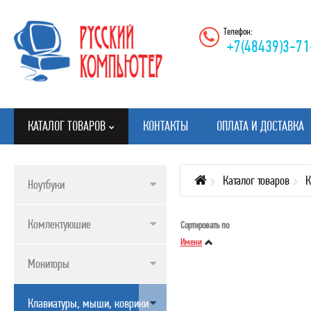
Телефон:
+7(48439)3-71
КАТАЛОГ ТОВАРОВ
КОНТАКТЫ
ОПЛАТА И ДОСТАВКА
Каталог товаров
К
Ноутбуки
КАТАЛОГ ТОВАРОВ
Комлектуюшие
Сортировать по
НОУТБУКИ
Имени
КОМЛЕКТУЮШИЕ
Мониторы
МОНИТОРЫ
Клавиатуры, мыши, коврики
КЛАВИАТУРЫ, МЫШИ, КОВРИКИ