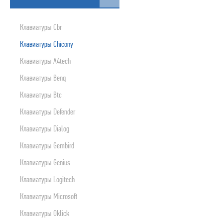
ПРИНТЕРЫ, СКАНЕРЫ, МФУ, ПЛАНШЕТЫ
Клавиатуры Cbr
БЛОКИ БЕСПЕРЕБОЙНОГО ПИТАНИЯ
МУЛЬТИМЕДИА
Клавиатуры Chicony
РАСХОДНИКИ
Клавиатуры A4tech
ОРГТЕХНИКА
Клавиатуры Benq
СЕТЕВОЕ ОБОРУДОВАНИЕ
Клавиатуры Btc
СЕТЕВЫЕ И ИНТЕРФЕЙСНЫЕ ШНУРЫ
Клавиатуры Defender
КАРТРИДЖИ
Клавиатуры Dialog
МОБИЛЬНАЯ ТЕХНИКА
Клавиатуры Gembird
ЦИФРОВЫЕ ВИДЕО И ФОТОКАМЕРЫ
Клавиатуры Genius
ПРОГРАММНЫЕ ПРОДУКТЫ
Клавиатуры Logitech
БЫТОВАЯ И КЛИМАТИЧЕСКАЯ ТЕХНИКА
Клавиатуры Microsoft
TV, ПЛЕЕРЫ, ДОМАШНИЕ КИНОТЕАТРЫ И Т.Д.
Клавиатуры Oklick
ВНЕШНИЕ НАКОПИТЕЛИ