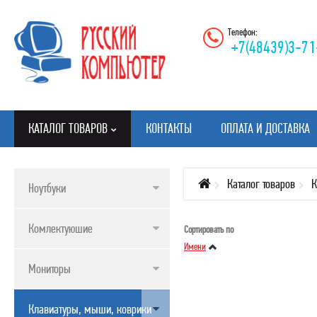
Телефон:
+7(48439)3-71
КАТАЛОГ ТОВАРОВ
КОНТАКТЫ
ОПЛАТА И ДОСТАВКА
Каталог товаров
К
Ноутбуки
КАТАЛОГ ТОВАРОВ
Комлектуюшие
Сортировать по
НОУТБУКИ
Имени
КОМЛЕКТУЮШИЕ
Мониторы
МОНИТОРЫ
Клавиатуры, мыши, коврики
КЛАВИАТУРЫ, МЫШИ, КОВРИКИ